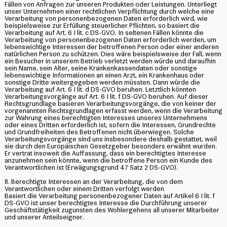
Fällen von Anfragen zur unseren Produkten oder Leistungen. Unterliegt
unser Unternehmen einer rechtlichen Verpflichtung durch welche eine
Verarbeitung von personenbezogenen Daten erforderlich wird, wie
beispielsweise zur Erfüllung steuerlicher Pflichten, so basiert die
Verarbeitung auf Art. 6 I lit. c DS-GVO. In seltenen Fällen könnte die
Verarbeitung von personenbezogenen Daten erforderlich werden, um
lebenswichtige Interessen der betroffenen Person oder einer anderen
natürlichen Person zu schützen. Dies wäre beispielsweise der Fall, wenn
ein Besucher in unserem Betrieb verletzt werden würde und daraufhin
sein Name, sein Alter, seine Krankenkassendaten oder sonstige
lebenswichtige Informationen an einen Arzt, ein Krankenhaus oder
sonstige Dritte weitergegeben werden müssten. Dann würde die
Verarbeitung auf Art. 6 I lit. d DS-GVO beruhen. Letztlich könnten
Verarbeitungsvorgänge auf Art. 6 I lit. f DS-GVO beruhen. Auf dieser
Rechtsgrundlage basieren Verarbeitungsvorgänge, die von keiner der
vorgenannten Rechtsgrundlagen erfasst werden, wenn die Verarbeitung
zur Wahrung eines berechtigten Interesses unseres Unternehmens
oder eines Dritten erforderlich ist, sofern die Interessen, Grundrechte
und Grundfreiheiten des Betroffenen nicht überwiegen. Solche
Verarbeitungsvorgänge sind uns insbesondere deshalb gestattet, weil
sie durch den Europäischen Gesetzgeber besonders erwähnt wurden.
Er vertrat insoweit die Auffassung, dass ein berechtigtes Interesse
anzunehmen sein könnte, wenn die betroffene Person ein Kunde des
Verantwortlichen ist (Erwägungsgrund 47 Satz 2 DS-GVO).
8. Berechtigte Interessen an der Verarbeitung, die von dem
Verantwortlichen oder einem Dritten verfolgt werden
Basiert die Verarbeitung personenbezogener Daten auf Artikel 6 I lit. f
DS-GVO ist unser berechtigtes Interesse die Durchführung unserer
Geschäftstätigkeit zugunsten des Wohlergehens all unserer Mitarbeiter
und unserer Anteilseigner.