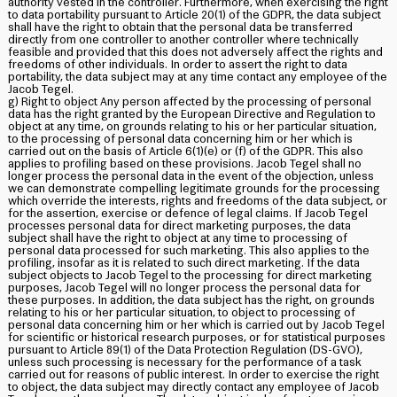
authority vested in the controller. Furthermore, when exercising the right
to data portability pursuant to Article 20(1) of the GDPR, the data subject
shall have the right to obtain that the personal data be transferred
directly from one controller to another controller where technically
feasible and provided that this does not adversely affect the rights and
freedoms of other individuals. In order to assert the right to data
portability, the data subject may at any time contact any employee of the
Jacob Tegel.
g) Right to object Any person affected by the processing of personal
data has the right granted by the European Directive and Regulation to
object at any time, on grounds relating to his or her particular situation,
to the processing of personal data concerning him or her which is
carried out on the basis of Article 6(1)(e) or (f) of the GDPR. This also
applies to profiling based on these provisions. Jacob Tegel shall no
longer process the personal data in the event of the objection, unless
we can demonstrate compelling legitimate grounds for the processing
which override the interests, rights and freedoms of the data subject, or
for the assertion, exercise or defence of legal claims. If Jacob Tegel
processes personal data for direct marketing purposes, the data
subject shall have the right to object at any time to processing of
personal data processed for such marketing. This also applies to the
profiling, insofar as it is related to such direct marketing. If the data
subject objects to Jacob Tegel to the processing for direct marketing
purposes, Jacob Tegel will no longer process the personal data for
these purposes. In addition, the data subject has the right, on grounds
relating to his or her particular situation, to object to processing of
personal data concerning him or her which is carried out by Jacob Tegel
for scientific or historical research purposes, or for statistical purposes
pursuant to Article 89(1) of the Data Protection Regulation (DS-GVO),
unless such processing is necessary for the performance of a task
carried out for reasons of public interest. In order to exercise the right
to object, the data subject may directly contact any employee of Jacob