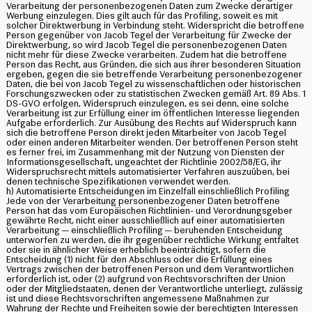
Verarbeitung der personenbezogenen Daten zum Zwecke derartiger
Werbung einzulegen. Dies gilt auch für das Profiling, soweit es mit
solcher Direktwerbung in Verbindung steht. Widerspricht die betroffene
Person gegenüber von Jacob Tegel der Verarbeitung für Zwecke der
Direktwerbung, so wird Jacob Tegel die personenbezogenen Daten
nicht mehr für diese Zwecke verarbeiten. Zudem hat die betroffene
Person das Recht, aus Gründen, die sich aus ihrer besonderen Situation
ergeben, gegen die sie betreffende Verarbeitung personenbezogener
Daten, die bei von Jacob Tegel zu wissenschaftlichen oder historischen
Forschungszwecken oder zu statistischen Zwecken gemäß Art. 89 Abs. 1
DS-GVO erfolgen, Widerspruch einzulegen, es sei denn, eine solche
Verarbeitung ist zur Erfüllung einer im öffentlichen Interesse liegenden
Aufgabe erforderlich. Zur Ausübung des Rechts auf Widerspruch kann
sich die betroffene Person direkt jeden Mitarbeiter von Jacob Tegel
oder einen anderen Mitarbeiter wenden. Der betroffenen Person steht
es ferner frei, im Zusammenhang mit der Nutzung von Diensten der
Informationsgesellschaft, ungeachtet der Richtlinie 2002/58/EG, ihr
Widerspruchsrecht mittels automatisierter Verfahren auszuüben, bei
denen technische Spezifikationen verwendet werden.
h) Automatisierte Entscheidungen im Einzelfall einschließlich Profiling
Jede von der Verarbeitung personenbezogener Daten betroffene
Person hat das vom Europäischen Richtlinien- und Verordnungsgeber
gewährte Recht, nicht einer ausschließlich auf einer automatisierten
Verarbeitung — einschließlich Profiling — beruhenden Entscheidung
unterworfen zu werden, die ihr gegenüber rechtliche Wirkung entfaltet
oder sie in ähnlicher Weise erheblich beeinträchtigt, sofern die
Entscheidung (1) nicht für den Abschluss oder die Erfüllung eines
Vertrags zwischen der betroffenen Person und dem Verantwortlichen
erforderlich ist, oder (2) aufgrund von Rechtsvorschriften der Union
oder der Mitgliedstaaten, denen der Verantwortliche unterliegt, zulässig
ist und diese Rechtsvorschriften angemessene Maßnahmen zur
Wahrung der Rechte und Freiheiten sowie der berechtigten Interessen