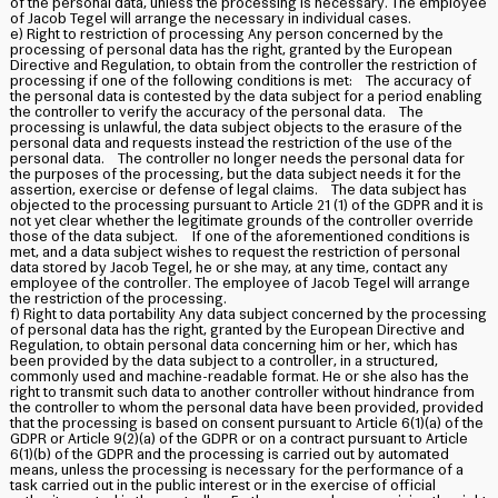
of the personal data, unless the processing is necessary. The employee
of Jacob Tegel will arrange the necessary in individual cases.
e) Right to restriction of processing Any person concerned by the
processing of personal data has the right, granted by the European
Directive and Regulation, to obtain from the controller the restriction of
processing if one of the following conditions is met: The accuracy of
the personal data is contested by the data subject for a period enabling
the controller to verify the accuracy of the personal data. The
processing is unlawful, the data subject objects to the erasure of the
personal data and requests instead the restriction of the use of the
personal data. The controller no longer needs the personal data for
the purposes of the processing, but the data subject needs it for the
assertion, exercise or defense of legal claims. The data subject has
objected to the processing pursuant to Article 21 (1) of the GDPR and it is
not yet clear whether the legitimate grounds of the controller override
those of the data subject. If one of the aforementioned conditions is
met, and a data subject wishes to request the restriction of personal
data stored by Jacob Tegel, he or she may, at any time, contact any
employee of the controller. The employee of Jacob Tegel will arrange
the restriction of the processing.
f) Right to data portability Any data subject concerned by the processing
of personal data has the right, granted by the European Directive and
Regulation, to obtain personal data concerning him or her, which has
been provided by the data subject to a controller, in a structured,
commonly used and machine-readable format. He or she also has the
right to transmit such data to another controller without hindrance from
the controller to whom the personal data have been provided, provided
that the processing is based on consent pursuant to Article 6(1)(a) of the
GDPR or Article 9(2)(a) of the GDPR or on a contract pursuant to Article
6(1)(b) of the GDPR and the processing is carried out by automated
means, unless the processing is necessary for the performance of a
task carried out in the public interest or in the exercise of official