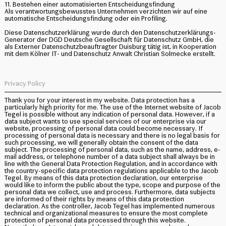
11. Bestehen einer automatisierten Entscheidungsfindung
Als verantwortungsbewusstes Unternehmen verzichten wir auf eine
automatische Entscheidungsfindung oder ein Profiling.
Diese Datenschutzerklärung wurde durch den Datenschutzerklärungs-
Generator der DGD Deutsche Gesellschaft für Datenschutz GmbH, die
als Externer Datenschutzbeauftragter Duisburg tätig ist, in Kooperation
mit dem Kölner IT- und Datenschutz Anwalt Christian Solmecke erstellt.
Privacy Policy
Thank you for your interest in my website. Data protection has a
particularly high priority for me. The use of the Internet website of Jacob
Tegel is possible without any indication of personal data. However, if a
data subject wants to use special services of our enterprise via our
website, processing of personal data could become necessary. If
processing of personal data is necessary and there is no legal basis for
such processing, we will generally obtain the consent of the data
subject. The processing of personal data, such as the name, address, e-
mail address, or telephone number of a data subject shall always be in
line with the General Data Protection Regulation, and in accordance with
the country-specific data protection regulations applicable to the Jacob
Tegel. By means of this data protection declaration, our enterprise
would like to inform the public about the type, scope and purpose of the
personal data we collect, use and process. Furthermore, data subjects
are informed of their rights by means of this data protection
declaration. As the controller, Jacob Tegel has implemented numerous
technical and organizational measures to ensure the most complete
protection of personal data processed through this website.