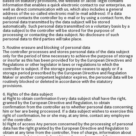
Based on statutory provisions, the website of Jacob Tegel contains
information that enables a quick electronic contact to our enterprise, as
well as direct communication with us, which also includes a general
address of the so-called electronic mail (e-mail address). If a data
subject contacts the controller by e-mail or by using a contact form, the
personal data transmitted by the data subject will be stored
automatically. Such personal data transmitted on a voluntary basis by a
data subject to the controller will be stored for the purpose of
processing or contacting the data subject. No disclosure of such
personal data to third parties will take place.
5. Routine erasure and blocking of personal data
The controller processes and stores personal data of the data subject
only for the period of time necessary to achieve the purpose of storage
or insofar as this has been provided for by the European Directives and
Regulations or other legislator in laws or regulations to which the
controller is subject. If the storage purpose ceases to apply or if a
storage period prescribed by the European Directive and Regulation
Maker or another competent legislator expires, the personal data will be
routinely blocked or deleted in accordance with the statutory
provisions.
6. Rights of the data subject
a) Right to obtain confirmation Every data subject shall have the right,
granted by the European Directive and Regulation, to obtain
confirmation from the controller as to whether personal data concerning
him or her are being processed. If a data subject wishes to exercise this
right of confirmation, he or she may, at any time, contact any employee
of the controller.
b) Right of access Any person concerned by the processing of personal
data has the right granted by the European Directive and Regulation to
obtain at any time from the controller, free of charge, information about