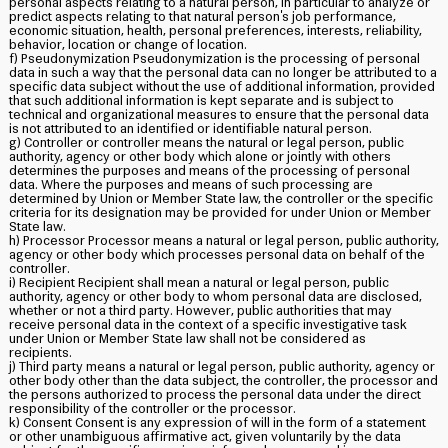
personal aspects relating to a natural person, in particular to analyze or
predict aspects relating to that natural person's job performance,
economic situation, health, personal preferences, interests, reliability,
behavior, location or change of location.
f) Pseudonymization Pseudonymization is the processing of personal
data in such a way that the personal data can no longer be attributed to a
specific data subject without the use of additional information, provided
that such additional information is kept separate and is subject to
technical and organizational measures to ensure that the personal data
is not attributed to an identified or identifiable natural person.
g) Controller or controller means the natural or legal person, public
authority, agency or other body which alone or jointly with others
determines the purposes and means of the processing of personal
data. Where the purposes and means of such processing are
determined by Union or Member State law, the controller or the specific
criteria for its designation may be provided for under Union or Member
State law.
h) Processor Processor means a natural or legal person, public authority,
agency or other body which processes personal data on behalf of the
controller.
i) Recipient Recipient shall mean a natural or legal person, public
authority, agency or other body to whom personal data are disclosed,
whether or not a third party. However, public authorities that may
receive personal data in the context of a specific investigative task
under Union or Member State law shall not be considered as
recipients.
j) Third party means a natural or legal person, public authority, agency or
other body other than the data subject, the controller, the processor and
the persons authorized to process the personal data under the direct
responsibility of the controller or the processor.
k) Consent Consent is any expression of will in the form of a statement
or other unambiguous affirmative act, given voluntarily by the data