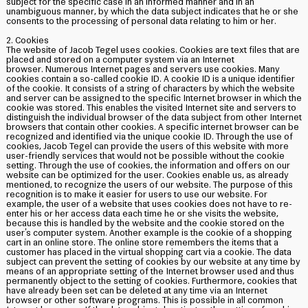
subject for the specific case in an informed manner and in an
unambiguous manner, by which the data subject indicates that he or she
consents to the processing of personal data relating to him or her.
2. Cookies
The website of Jacob Tegel uses cookies. Cookies are text files that are
placed and stored on a computer system via an Internet
browser. Numerous Internet pages and servers use cookies. Many
cookies contain a so-called cookie ID. A cookie ID is a unique identifier
of the cookie. It consists of a string of characters by which the website
and server can be assigned to the specific Internet browser in which the
cookie was stored. This enables the visited Internet site and servers to
distinguish the individual browser of the data subject from other Internet
browsers that contain other cookies. A specific internet browser can be
recognized and identified via the unique cookie ID. Through the use of
cookies, Jacob Tegel can provide the users of this website with more
user-friendly services that would not be possible without the cookie
setting. Through the use of cookies, the information and offers on our
website can be optimized for the user. Cookies enable us, as already
mentioned, to recognize the users of our website. The purpose of this
recognition is to make it easier for users to use our website. For
example, the user of a website that uses cookies does not have to re-
enter his or her access data each time he or she visits the website,
because this is handled by the website and the cookie stored on the
user's computer system. Another example is the cookie of a shopping
cart in an online store. The online store remembers the items that a
customer has placed in the virtual shopping cart via a cookie. The data
subject can prevent the setting of cookies by our website at any time by
means of an appropriate setting of the Internet browser used and thus
permanently object to the setting of cookies. Furthermore, cookies that
have already been set can be deleted at any time via an Internet
browser or other software programs. This is possible in all common