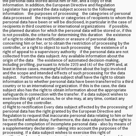
the personal data stored about him or her, and a copy of that
information. In addition, the European Directive and Regulation
Legislator has granted the data subject access to the following
information: the purposes of processing the categories of personal
data processed the recipients or categories of recipients to whom the
personal data have been or will be disclosed, in particular in the case of
recipients in third countries or international organizations if possible,
the planned duration for which the personal data will be stored or, if this
is not possible, the criteria for determining this duration the existence
of a right to obtain the rectification or erasure of personal data
concerning him or her, or to obtain the restriction of processing by the
controller, or a right to object to such processing the existence of a
right of appeal to a supervisory authority if the personal data are not
collected from the data subject: Any available information about the
origin of the data The existence of automated decision-making,
including profiling, pursuant to Article 22(1) and (4) of the GDPR and, at
least in these cases, meaningful information about the logic involved
and the scope and intended effects of such processing for the data
subject. Furthermore, the data subject shall have the right to obtain
information as to whether personal data have been transferred to a third
country or to an international organization. If this is the case, the data
subject also has the right to obtain information about the appropriate
safeguards in connection with the transfer. If a data subject wishes to
exercise this right of access, he or she may, at any time, contact any
employee of the controller.
c) Right to rectification Every data subject affected by the processing of
personal data has the right granted by the European Directive and
Regulation to request that inaccurate personal data relating to him or her
be rectified without delay. Furthermore, the data subject has the right to
request the completion of incomplete personal data - also by means of
a supplementary declaration - taking into account the purposes of the
processing. If a data subject wishes to exercise this right of