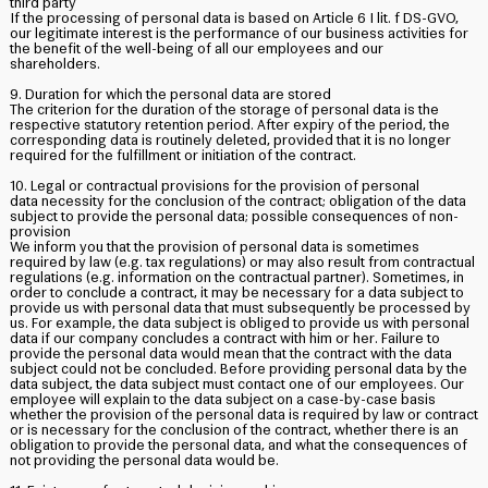
third party
If the processing of personal data is based on Article 6 I lit. f DS-GVO,
our legitimate interest is the performance of our business activities for
the benefit of the well-being of all our employees and our
shareholders.
9. Duration for which the personal data are stored
The criterion for the duration of the storage of personal data is the
respective statutory retention period. After expiry of the period, the
corresponding data is routinely deleted, provided that it is no longer
required for the fulfillment or initiation of the contract.
10. Legal or contractual provisions for the provision of personal
data necessity for the conclusion of the contract; obligation of the data
subject to provide the personal data; possible consequences of non-
provision
We inform you that the provision of personal data is sometimes
required by law (e.g. tax regulations) or may also result from contractual
regulations (e.g. information on the contractual partner). Sometimes, in
order to conclude a contract, it may be necessary for a data subject to
provide us with personal data that must subsequently be processed by
us. For example, the data subject is obliged to provide us with personal
data if our company concludes a contract with him or her. Failure to
provide the personal data would mean that the contract with the data
subject could not be concluded. Before providing personal data by the
data subject, the data subject must contact one of our employees. Our
employee will explain to the data subject on a case-by-case basis
whether the provision of the personal data is required by law or contract
or is necessary for the conclusion of the contract, whether there is an
obligation to provide the personal data, and what the consequences of
not providing the personal data would be.