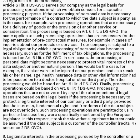
7. Legal basis of the processing
Article 6 I lit. a DS-GVO serves our company as the legal basis for
processing operations in which we obtain consent for a specific
processing purpose. If the processing of personal data is necessary
for the performance of a contract to which the data subject is a party, as
is the case, for example, with processing operations that are necessary
for a delivery of goods or the provision of another service or
consideration, the processing is based on Art. 6 I lit. b DS-GVO. The
same applies to such processing operations that are necessary for the
implementation of pre-contractual measures, for example in cases of
inquiries about our products or services. If our company is subject to a
legal obligation by which a processing of personal data becomes
necessary, such as for the fulfillment of tax obligations, the processing
is based on Art. 6 I lit. c DS-GVO. In rare cases, the processing of
personal data might become necessary to protect vital interests of the
data subject or another natural person. This would be the case, for
example, if a visitor were to be injured on our premises and as a result
his or her name, age, health insurance data or other vital information had
to be passed on to a doctor, hospital or other third party. Then the
processing would be based on Art. 6 I lit. d DS-GVO. Finally, processing
operations could be based on Art. 6 I lit. f DS-GVO. Processing
operations that are not covered by any of the aforementioned legal
bases are based on this legal basis if the processing is necessary to
protect a legitimate interest of our company or a third party, provided
that the interests, fundamental rights and freedoms of the data subject
are not overridden. Such processing operations are permitted to us in
particular because they were specifically mentioned by the European
legislator. In this respect, it took the view that a legitimate interest could
be assumed if the data subject is a customer of the controller (recital 47
sentence 2 DS-GVO).
8. Legitimate interests in the processing pursued by the controller or a