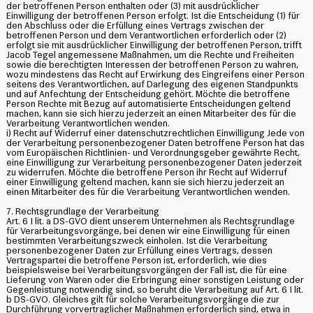
der betroffenen Person enthalten oder (3) mit ausdrücklicher
Einwilligung der betroffenen Person erfolgt. Ist die Entscheidung (1) für
den Abschluss oder die Erfüllung eines Vertrags zwischen der
betroffenen Person und dem Verantwortlichen erforderlich oder (2)
erfolgt sie mit ausdrücklicher Einwilligung der betroffenen Person, trifft
Jacob Tegel angemessene Maßnahmen, um die Rechte und Freiheiten
sowie die berechtigten Interessen der betroffenen Person zu wahren,
wozu mindestens das Recht auf Erwirkung des Eingreifens einer Person
seitens des Verantwortlichen, auf Darlegung des eigenen Standpunkts
und auf Anfechtung der Entscheidung gehört. Möchte die betroffene
Person Rechte mit Bezug auf automatisierte Entscheidungen geltend
machen, kann sie sich hierzu jederzeit an einen Mitarbeiter des für die
Verarbeitung Verantwortlichen wenden.
i) Recht auf Widerruf einer datenschutzrechtlichen Einwilligung Jede von
der Verarbeitung personenbezogener Daten betroffene Person hat das
vom Europäischen Richtlinien- und Verordnungsgeber gewährte Recht,
eine Einwilligung zur Verarbeitung personenbezogener Daten jederzeit
zu widerrufen. Möchte die betroffene Person ihr Recht auf Widerruf
einer Einwilligung geltend machen, kann sie sich hierzu jederzeit an
einen Mitarbeiter des für die Verarbeitung Verantwortlichen wenden.
7. Rechtsgrundlage der Verarbeitung
Art. 6 I lit. a DS-GVO dient unserem Unternehmen als Rechtsgrundlage
für Verarbeitungsvorgänge, bei denen wir eine Einwilligung für einen
bestimmten Verarbeitungszweck einholen. Ist die Verarbeitung
personenbezogener Daten zur Erfüllung eines Vertrags, dessen
Vertragspartei die betroffene Person ist, erforderlich, wie dies
beispielsweise bei Verarbeitungsvorgängen der Fall ist, die für eine
Lieferung von Waren oder die Erbringung einer sonstigen Leistung oder
Gegenleistung notwendig sind, so beruht die Verarbeitung auf Art. 6 I lit.
b DS-GVO. Gleiches gilt für solche Verarbeitungsvorgänge die zur
Durchführung vorvertraglicher Maßnahmen erforderlich sind, etwa in