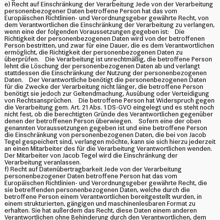
e) Recht auf Einschränkung der Verarbeitung Jede von der Verarbeitung
personenbezogener Daten betroffene Person hat das vom
Europäischen Richtlinien- und Verordnungsgeber gewährte Recht, von
dem Verantwortlichen die Einschränkung der Verarbeitung zu verlangen,
wenn eine der folgenden Voraussetzungen gegeben ist: Die
Richtigkeit der personenbezogenen Daten wird von der betroffenen
Person bestritten, und zwar für eine Dauer, die es dem Verantwortlichen
ermöglicht, die Richtigkeit der personenbezogenen Daten zu
überprüfen. Die Verarbeitung ist unrechtmäßig, die betroffene Person
lehnt die Löschung der personenbezogenen Daten ab und verlangt
stattdessen die Einschränkung der Nutzung der personenbezogenen
Daten. Der Verantwortliche benötigt die personenbezogenen Daten
für die Zwecke der Verarbeitung nicht länger, die betroffene Person
benötigt sie jedoch zur Geltendmachung, Ausübung oder Verteidigung
von Rechtsansprüchen. Die betroffene Person hat Widerspruch gegen
die Verarbeitung gem. Art. 21 Abs. 1 DS-GVO eingelegt und es steht noch
nicht fest, ob die berechtigten Gründe des Verantwortlichen gegenüber
denen der betroffenen Person überwiegen. Sofern eine der oben
genannten Voraussetzungen gegeben ist und eine betroffene Person
die Einschränkung von personenbezogenen Daten, die bei von Jacob
Tegel gespeichert sind, verlangen möchte, kann sie sich hierzu jederzeit
an einen Mitarbeiter des für die Verarbeitung Verantwortlichen wenden.
Der Mitarbeiter von Jacob Tegel wird die Einschränkung der
Verarbeitung veranlassen.
f) Recht auf Datenübertragbarkeit Jede von der Verarbeitung
personenbezogener Daten betroffene Person hat das vom
Europäischen Richtlinien- und Verordnungsgeber gewährte Recht, die
sie betreffenden personenbezogenen Daten, welche durch die
betroffene Person einem Verantwortlichen bereitgestellt wurden, in
einem strukturierten, gängigen und maschinenlesbaren Format zu
erhalten. Sie hat außerdem das Recht, diese Daten einem anderen
Verantwortlichen ohne Behinderung durch den Verantwortlichen, dem