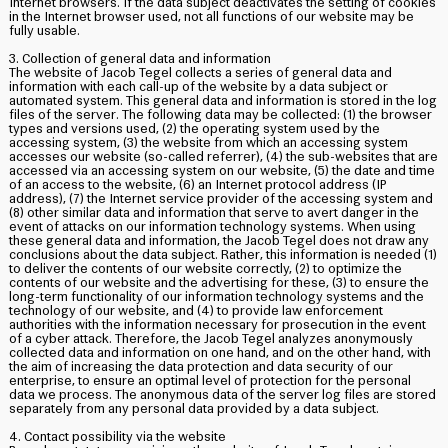
Internet browsers. If the data subject deactivates the setting of cookies
in the Internet browser used, not all functions of our website may be
fully usable.
3. Collection of general data and information
The website of Jacob Tegel collects a series of general data and
information with each call-up of the website by a data subject or
automated system. This general data and information is stored in the log
files of the server. The following data may be collected: (1) the browser
types and versions used, (2) the operating system used by the
accessing system, (3) the website from which an accessing system
accesses our website (so-called referrer), (4) the sub-websites that are
accessed via an accessing system on our website, (5) the date and time
of an access to the website, (6) an Internet protocol address (IP
address), (7) the Internet service provider of the accessing system and
(8) other similar data and information that serve to avert danger in the
event of attacks on our information technology systems. When using
these general data and information, the Jacob Tegel does not draw any
conclusions about the data subject. Rather, this information is needed (1)
to deliver the contents of our website correctly, (2) to optimize the
contents of our website and the advertising for these, (3) to ensure the
long-term functionality of our information technology systems and the
technology of our website, and (4) to provide law enforcement
authorities with the information necessary for prosecution in the event
of a cyber attack. Therefore, the Jacob Tegel analyzes anonymously
collected data and information on one hand, and on the other hand, with
the aim of increasing the data protection and data security of our
enterprise, to ensure an optimal level of protection for the personal
data we process. The anonymous data of the server log files are stored
separately from any personal data provided by a data subject.
4. Contact possibility via the website