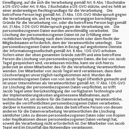
Einwilligung, auf die sich die Verarbeitung gemäß Art. 6 Abs. 1 Buchstabe
a DS-GVO oder Art. 9 Abs. 2 Buchstabe a DS-GVO stützte, und es fehlt an
einer anderweitigen Rechtsgrundlage für die Verarbeitung. Die
betroffene Person legt gemäß Art. 21 Abs. 1 DS-GVO Widerspruch gegen
die Verarbeitung ein, und es liegen keine vorrangigen berechtigten
Gründe für die Verarbeitung vor, oder die betroffene Person legt gemäß
Art. 21 Abs. 2 DS-GVO Widerspruch gegen die Verarbeitung ein. Die
personenbezogenen Daten wurden unrechtmäßig verarbeitet. Die
Löschung der personenbezogenen Daten ist zur Erfüllung einer
rechtlichen Verpflichtung nach dem Unionsrecht oder dem Recht der
Mitgliedstaaten erforderlich, dem der Verantwortliche unterliegt. Die
personenbezogenen Daten wurden in Bezug auf angebotene Dienste
der Informationsgesellschaft gemäß Art. 8 Abs. 1 DS-GVO erhoben.
Sofern einer der oben genannten Gründe zutrifft und eine betroffene
Person die Löschung von personenbezogenen Daten, die bei von Jacob
Tegel gespeichert sind, veranlassen möchte, kann sie sich hierzu
jederzeit an einen Mitarbeiter des für die Verarbeitung Verantwortlichen
wenden. Der Mitarbeiter von Jacob Tegel wird veranlassen, dass dem
Löschverlangen unverzüglich nachgekommen wird. Wurden die
personenbezogenen Daten von von Jacob Tegel öffentlich gemacht und
ist unser Unternehmen als Verantwortlicher gemäß Art. 17 Abs. 1 DS-GVO
zur Löschung der personenbezogenen Daten verpflichtet, so trifft
Jacob Tegel unter Berücksichtigung der verfügbaren Technologie und
der Implementierungskosten angemessene Maßnahmen, auch
technischer Art, um andere für die Datenverarbeitung Verantwortliche,
welche die veröffentlichten personenbezogenen Daten verarbeiten,
darüber in Kenntnis zu setzen, dass die betroffene Person von diesen
anderen für die Datenverarbeitung Verantwortlichen die Löschung
sämtlicher Links zu diesen personenbezogenen Daten oder von Kopien
oder Replikationen dieser personenbezogenen Daten verlangt hat,
soweit die Verarbeitung nicht erforderlich ist. Der Mitarbeiter von Jacob
Tegel wird im Einzelfall das Notwendige veranlassen.