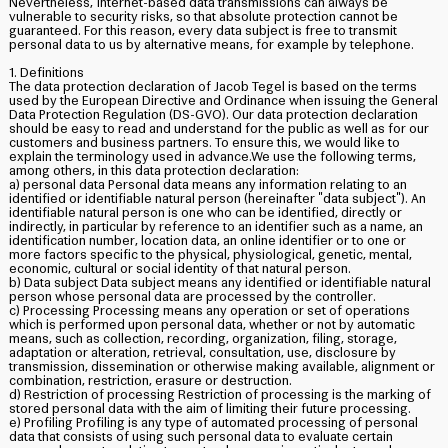
Nevertheless, Internet-based data transmissions can always be
vulnerable to security risks, so that absolute protection cannot be
guaranteed. For this reason, every data subject is free to transmit
personal data to us by alternative means, for example by telephone.
1. Definitions
The data protection declaration of Jacob Tegel is based on the terms
used by the European Directive and Ordinance when issuing the General
Data Protection Regulation (DS-GVO). Our data protection declaration
should be easy to read and understand for the public as well as for our
customers and business partners. To ensure this, we would like to
explain the terminology used in advance.We use the following terms,
among others, in this data protection declaration:
a) personal data Personal data means any information relating to an
identified or identifiable natural person (hereinafter "data subject"). An
identifiable natural person is one who can be identified, directly or
indirectly, in particular by reference to an identifier such as a name, an
identification number, location data, an online identifier or to one or
more factors specific to the physical, physiological, genetic, mental,
economic, cultural or social identity of that natural person.
b) Data subject Data subject means any identified or identifiable natural
person whose personal data are processed by the controller.
c) Processing Processing means any operation or set of operations
which is performed upon personal data, whether or not by automatic
means, such as collection, recording, organization, filing, storage,
adaptation or alteration, retrieval, consultation, use, disclosure by
transmission, dissemination or otherwise making available, alignment or
combination, restriction, erasure or destruction.
d) Restriction of processing Restriction of processing is the marking of
stored personal data with the aim of limiting their future processing.
e) Profiling Profiling is any type of automated processing of personal
data that consists of using such personal data to evaluate certain