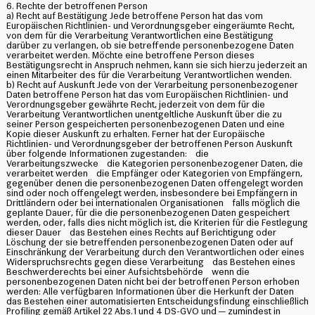
6. Rechte der betroffenen Person
a) Recht auf Bestätigung Jede betroffene Person hat das vom
Europäischen Richtlinien- und Verordnungsgeber eingeräumte Recht,
von dem für die Verarbeitung Verantwortlichen eine Bestätigung
darüber zu verlangen, ob sie betreffende personenbezogene Daten
verarbeitet werden. Möchte eine betroffene Person dieses
Bestätigungsrecht in Anspruch nehmen, kann sie sich hierzu jederzeit an
einen Mitarbeiter des für die Verarbeitung Verantwortlichen wenden.
b) Recht auf Auskunft Jede von der Verarbeitung personenbezogener
Daten betroffene Person hat das vom Europäischen Richtlinien- und
Verordnungsgeber gewährte Recht, jederzeit von dem für die
Verarbeitung Verantwortlichen unentgeltliche Auskunft über die zu
seiner Person gespeicherten personenbezogenen Daten und eine
Kopie dieser Auskunft zu erhalten. Ferner hat der Europäische
Richtlinien- und Verordnungsgeber der betroffenen Person Auskunft
über folgende Informationen zugestanden: die
Verarbeitungszwecke die Kategorien personenbezogener Daten, die
verarbeitet werden die Empfänger oder Kategorien von Empfängern,
gegenüber denen die personenbezogenen Daten offengelegt worden
sind oder noch offengelegt werden, insbesondere bei Empfängern in
Drittländern oder bei internationalen Organisationen falls möglich die
geplante Dauer, für die die personenbezogenen Daten gespeichert
werden, oder, falls dies nicht möglich ist, die Kriterien für die Festlegung
dieser Dauer das Bestehen eines Rechts auf Berichtigung oder
Löschung der sie betreffenden personenbezogenen Daten oder auf
Einschränkung der Verarbeitung durch den Verantwortlichen oder eines
Widerspruchsrechts gegen diese Verarbeitung das Bestehen eines
Beschwerderechts bei einer Aufsichtsbehörde wenn die
personenbezogenen Daten nicht bei der betroffenen Person erhoben
werden: Alle verfügbaren Informationen über die Herkunft der Daten
das Bestehen einer automatisierten Entscheidungsfindung einschließlich
Profiling gemäß Artikel 22 Abs.1 und 4 DS-GVO und — zumindest in