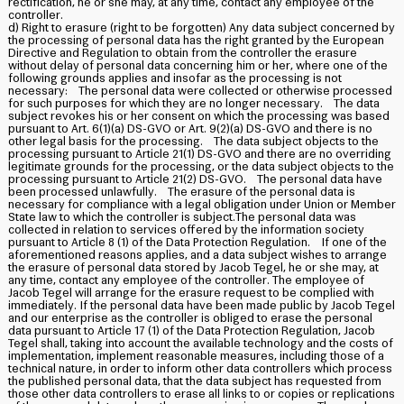
rectification, he or she may, at any time, contact any employee of the
controller.
d) Right to erasure (right to be forgotten) Any data subject concerned by
the processing of personal data has the right granted by the European
Directive and Regulation to obtain from the controller the erasure
without delay of personal data concerning him or her, where one of the
following grounds applies and insofar as the processing is not
necessary: The personal data were collected or otherwise processed
for such purposes for which they are no longer necessary. The data
subject revokes his or her consent on which the processing was based
pursuant to Art. 6(1)(a) DS-GVO or Art. 9(2)(a) DS-GVO and there is no
other legal basis for the processing. The data subject objects to the
processing pursuant to Article 21(1) DS-GVO and there are no overriding
legitimate grounds for the processing, or the data subject objects to the
processing pursuant to Article 21(2) DS-GVO. The personal data have
been processed unlawfully. The erasure of the personal data is
necessary for compliance with a legal obligation under Union or Member
State law to which the controller is subject.The personal data was
collected in relation to services offered by the information society
pursuant to Article 8 (1) of the Data Protection Regulation. If one of the
aforementioned reasons applies, and a data subject wishes to arrange
the erasure of personal data stored by Jacob Tegel, he or she may, at
any time, contact any employee of the controller. The employee of
Jacob Tegel will arrange for the erasure request to be complied with
immediately. If the personal data have been made public by Jacob Tegel
and our enterprise as the controller is obliged to erase the personal
data pursuant to Article 17 (1) of the Data Protection Regulation, Jacob
Tegel shall, taking into account the available technology and the costs of
implementation, implement reasonable measures, including those of a
technical nature, in order to inform other data controllers which process
the published personal data, that the data subject has requested from
those other data controllers to erase all links to or copies or replications