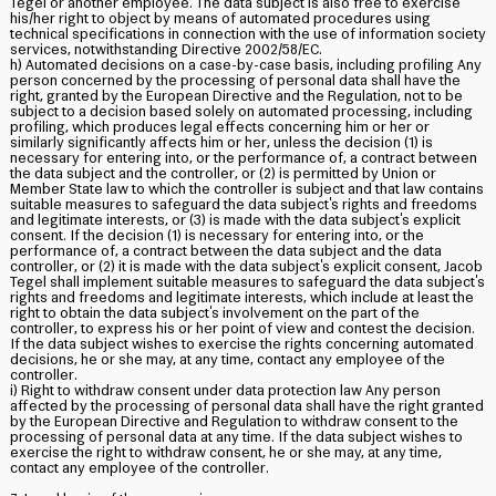
Tegel or another employee. The data subject is also free to exercise
his/her right to object by means of automated procedures using
technical specifications in connection with the use of information society
services, notwithstanding Directive 2002/58/EC.
h) Automated decisions on a case-by-case basis, including profiling Any
person concerned by the processing of personal data shall have the
right, granted by the European Directive and the Regulation, not to be
subject to a decision based solely on automated processing, including
profiling, which produces legal effects concerning him or her or
similarly significantly affects him or her, unless the decision (1) is
necessary for entering into, or the performance of, a contract between
the data subject and the controller, or (2) is permitted by Union or
Member State law to which the controller is subject and that law contains
suitable measures to safeguard the data subject's rights and freedoms
and legitimate interests, or (3) is made with the data subject's explicit
consent. If the decision (1) is necessary for entering into, or the
performance of, a contract between the data subject and the data
controller, or (2) it is made with the data subject's explicit consent, Jacob
Tegel shall implement suitable measures to safeguard the data subject's
rights and freedoms and legitimate interests, which include at least the
right to obtain the data subject's involvement on the part of the
controller, to express his or her point of view and contest the decision.
If the data subject wishes to exercise the rights concerning automated
decisions, he or she may, at any time, contact any employee of the
controller.
i) Right to withdraw consent under data protection law Any person
affected by the processing of personal data shall have the right granted
by the European Directive and Regulation to withdraw consent to the
processing of personal data at any time. If the data subject wishes to
exercise the right to withdraw consent, he or she may, at any time,
contact any employee of the controller.