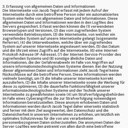
3. Erfassung von allgemeinen Daten und Informationen
Die Internetseite von Jacob Tegel erfasst mit jedem Aufruf der
Internetseite durch eine betroffene Person oder ein automatisiertes
System eine Reihe von allgemeinen Daten und Informationen. Diese
allgemeinen Daten und Informationen werden in den Logfiles des
Servers gespeichert. Erfasst werden können die (1) verwendeten
Browsertypen und Versionen, (2) das vom zugreifenden System
verwendete Betriebssystem, (3) die Internetseite, von welcher ein
zugreifendes System auf unsere Internetseite gelangt (sogenannte
Referrer), (4) die Unterwebseiten, welche über ein zugreifendes
System auf unserer Internetseite angesteuert werden, (5) das Datum
und die Uhrzeit eines Zugriffs auf die Internetseite, (6) eine Internet-
Protokoll-Adresse (IP-Adresse), (7) der Internet-Service-Provider des
zugreifenden Systems und (8) sonstige ähnliche Daten und
Informationen, die der Gefahrenabwehr im Falle von Angriffen auf
unsere informationstechnologischen Systeme dienen. Bei der Nutzung
dieser allgemeinen Daten und Informationen zieht Jacob Tegel keine
Rückschlüsse auf die betroffene Person. Diese Informationen werden
vielmehr benötigt, um (1) die Inhalte unserer Internetseite korrekt
auszuliefern, (2) die Inhalte unserer Internetseite sowie die Werbung für
diese zu optimieren, (3) die dauerhafte Funktionsfähigkeit unserer
informationstechnologischen Systeme und der Technik unserer
Internetseite zu gewährleisten sowie (4) um Strafverfolgungsbehörden
im Falle eines Cyberangriffes die zur Strafverfolgung notwendigen
Informationen bereitzustellen. Diese anonym erhobenen Daten und
Informationen werden durch Jacob Tegel daher einerseits statistisch
und ferner mit dem Ziel ausgewertet, den Datenschutz und die
Datensicherheit in unserem Unternehmen zu erhöhen, um letztlich ein
optimales Schutzniveau für die von uns verarbeiteten
personenbezogenen Daten sicherzustellen. Die anonymen Daten der
Server-Logfiles werden getrennt von allen durch eine betroffene