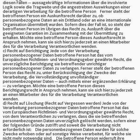
diesen Fällen — aussagekräftige Informationen über die involvierte
Logik sowie die Tragweite und die angestrebten Auswirkungen einer
derartigen Verarbeitung für die betroffene Person Ferner steht der
betroffenen Person ein Auskunftsrecht darüber zu, ob
personenbezogene Daten an ein Drittland oder an eine internationale
Organisation übermittelt wurden. Sofern dies der Fall ist, so steht der
betroffenen Person im Übrigen das Recht zu, Auskunft über die
geeigneten Garantien im Zusammenhang mit der Übermittlung zu
erhalten. Möchte eine betroffene Person dieses Auskunftsrecht in
Anspruch nehmen, kann sie sich hierzu jederzeit an einen Mitarbeiter
des für die Verarbeitung Verantwortlichen wenden.
c) Recht auf Berichtigung Jede von der Verarbeitung
personenbezogener Daten betroffene Person hat das vom
Europäischen Richtlinien- und Verordnungsgeber gewährte Recht, die
unverzügliche Berichtigung sie betreffender unrichtiger
personenbezogener Daten zu verlangen. Ferner steht der betroffenen
Person das Recht zu, unter Berücksichtigung der Zwecke der
Verarbeitung, die Vervollständigung unvollständiger
personenbezogener Daten — auch mittels einer ergänzenden Erklärung
— zu verlangen. Möchte eine betroffene Person dieses
Berichtigungsrecht in Anspruch nehmen, kann sie sich hierzu jederzeit
an einen Mitarbeiter des für die Verarbeitung Verantwortlichen
wenden.
d) Recht auf Löschung (Recht auf Vergessen werden) Jede von der
Verarbeitung personenbezogener Daten betroffene Person hat das
vom Europäischen Richtlinien- und Verordnungsgeber gewährte Recht,
von dem Verantwortlichen zu verlangen, dass die sie betreffenden
personenbezogenen Daten unverzüglich gelöscht werden, sofern einer
der folgenden Gründe zutrifft und soweit die Verarbeitung nicht
erforderlich ist: Die personenbezogenen Daten wurden für solche
Zwecke erhoben oder auf sonstige Weise verarbeitet, für welche sie
nicht mehr notwendig sind. Die betroffene Person widerruft ihre